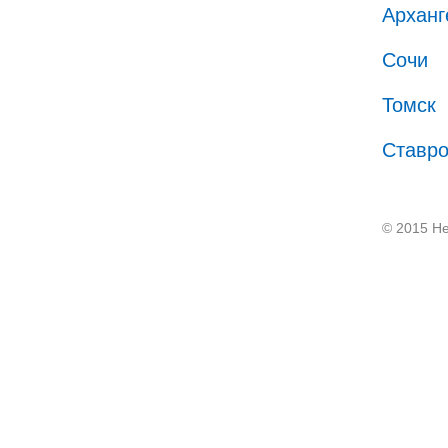
Арханг
Сочи
Томск
Ставр
© 2015 He