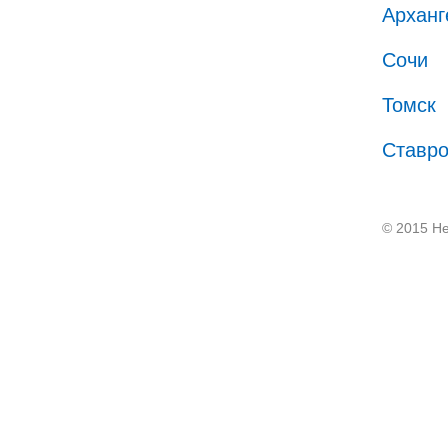
Арханг
Сочи
Томск
Ставр
© 2015 He