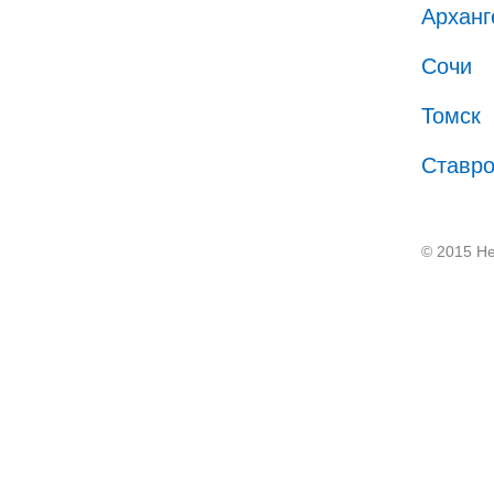
Арханг
Сочи
Томск
Ставр
© 2015 He