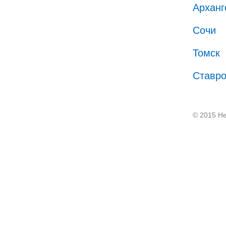
Арханг
Сочи
Томск
Ставр
© 2015 He