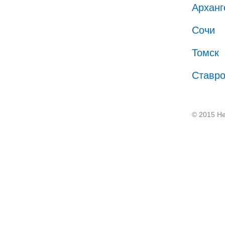
Арханг
Сочи
Томск
Ставр
© 2015 He