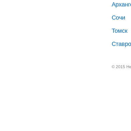
Арханг
Сочи
Томск
Ставр
© 2015 He