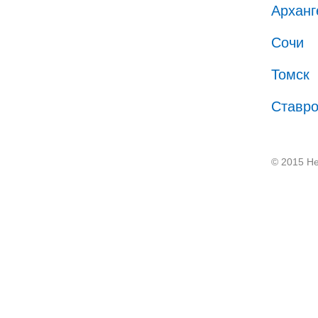
Арханг
Сочи
Томск
Ставр
© 2015 He