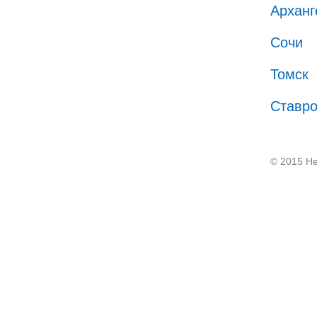
Арханг
Сочи
Томск
Ставр
© 2015 He