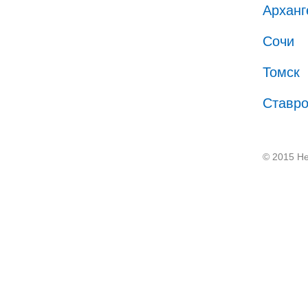
Арханг
Сочи
Томск
Ставр
© 2015 He