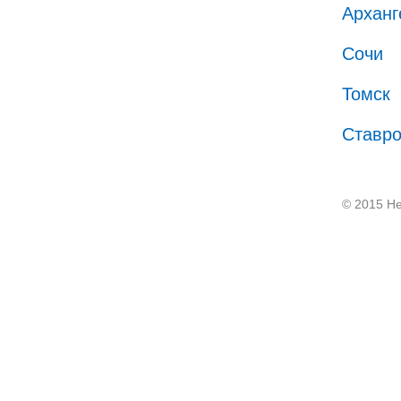
Арханг
Сочи
Томск
Ставр
© 2015 He