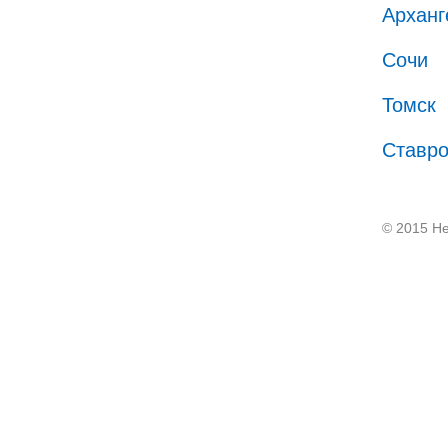
Арханг
Сочи
Томск
Ставр
© 2015 He