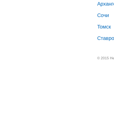
Арханг
Сочи
Томск
Ставр
© 2015 He