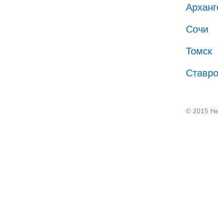
Арханг
Сочи
Томск
Ставр
© 2015 He