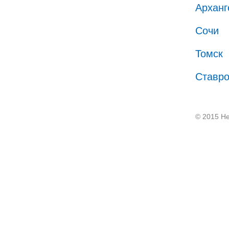
Арханг
Сочи
Томск
Ставр
© 2015 He