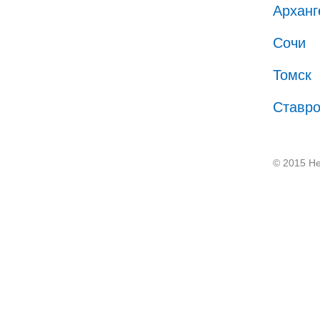
Арханг
Сочи
Томск
Ставр
© 2015 He