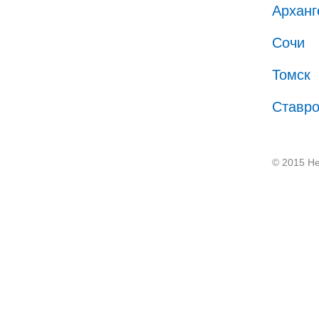
Арханг
Сочи
Томск
Ставр
© 2015 He