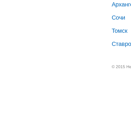
Арханг
Сочи
Томск
Ставр
© 2015 He