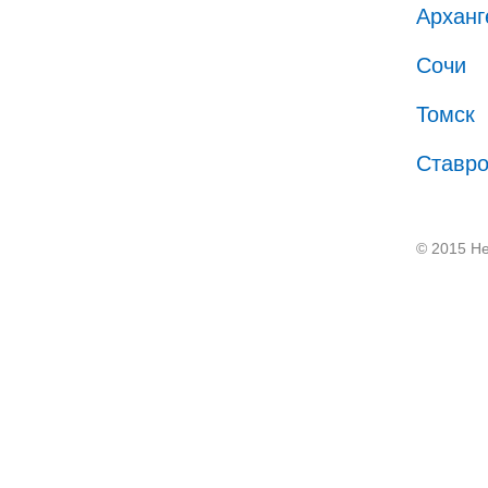
Арханг
Сочи
Томск
Ставр
© 2015 He