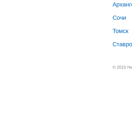
Арханг
Сочи
Томск
Ставр
© 2015 He