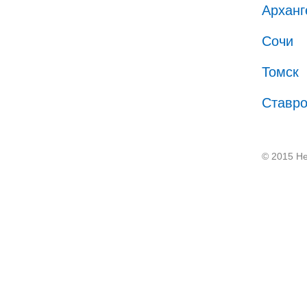
Арханг
Сочи
Томск
Ставр
© 2015 He