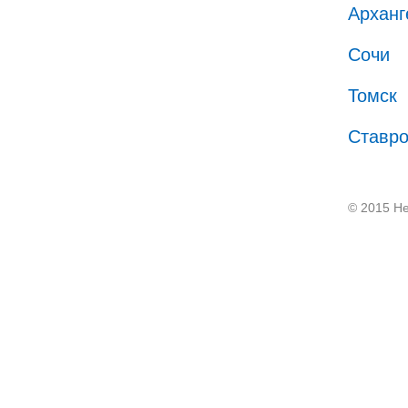
Арханг
Сочи
Томск
Ставр
© 2015 He