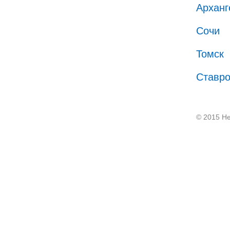
Арханг
Сочи
Томск
Ставр
© 2015 He