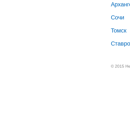
Арханг
Сочи
Томск
Ставр
© 2015 He