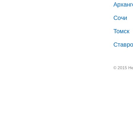
Арханг
Сочи
Томск
Ставр
© 2015 He