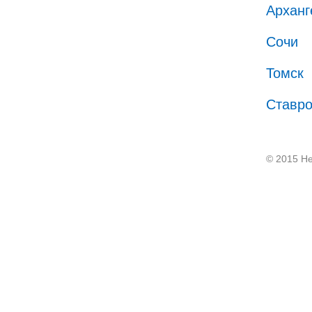
Арханг
Сочи
Томск
Ставр
© 2015 He