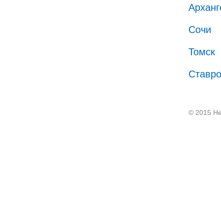
Арханг
Сочи
Томск
Ставр
© 2015 He