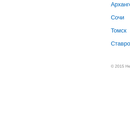
Арханг
Сочи
Томск
Ставр
© 2015 He