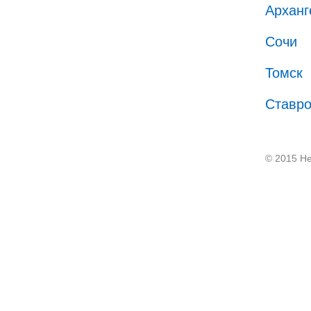
Арханг
Сочи
Томск
Ставр
© 2015 He