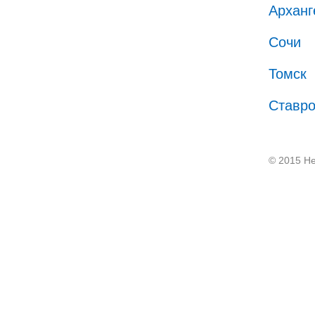
Арханг
Сочи
Томск
Ставр
© 2015 He