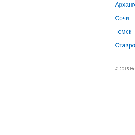
Арханг
Сочи
Томск
Ставр
© 2015 He