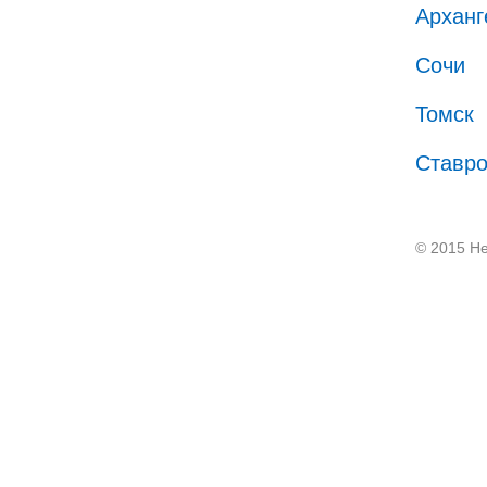
Арханг
Сочи
Томск
Ставр
© 2015 He