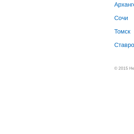
Арханг
Сочи
Томск
Ставр
© 2015 He