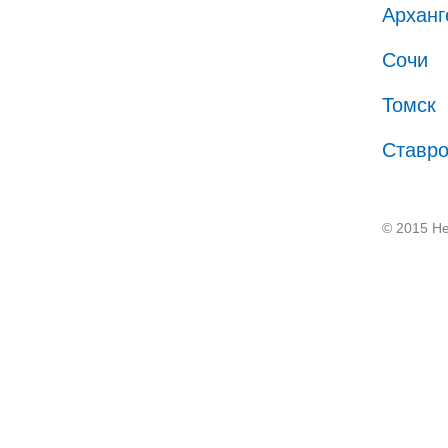
Арханг
Сочи
Томск
Ставр
© 2015 He