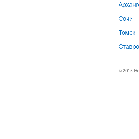
Арханг
Сочи
Томск
Ставр
© 2015 He