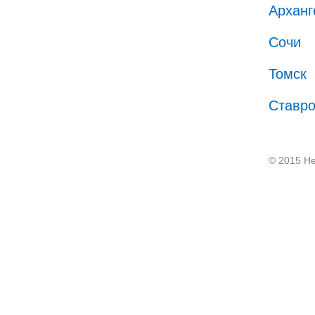
Арханг
Сочи
Томск
Ставр
© 2015 He