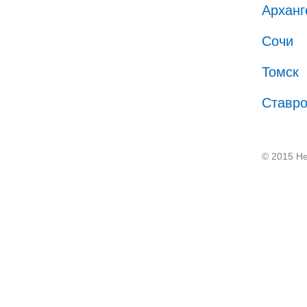
Арханг
Сочи
Томск
Ставр
© 2015 He