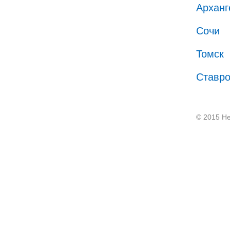
Арханг
Сочи
Томск
Ставр
© 2015 He