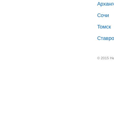
Арханг
Сочи
Томск
Ставр
© 2015 He