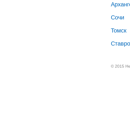
Арханг
Сочи
Томск
Ставр
© 2015 He