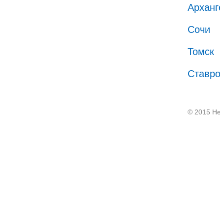
Арханг
Сочи
Томск
Ставр
© 2015 He