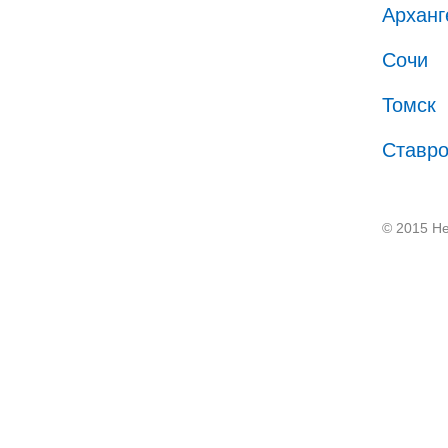
Арханг
Сочи
Томск
Ставр
© 2015 He