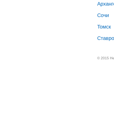
Арханг
Сочи
Томск
Ставр
© 2015 He