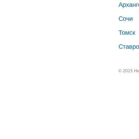
Арханг
Сочи
Томск
Ставр
© 2015 He