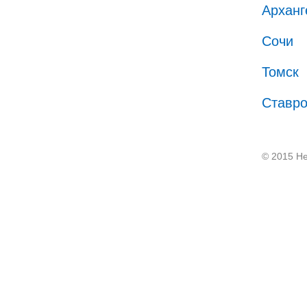
Арханг
Сочи
Томск
Ставр
© 2015 He