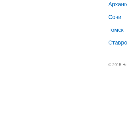
Арханг
Сочи
Томск
Ставр
© 2015 He