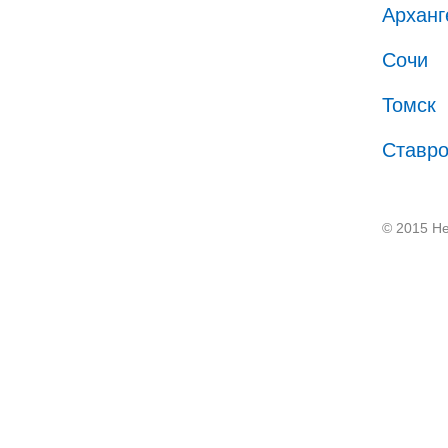
Арханг
Сочи
Томск
Ставр
© 2015 He