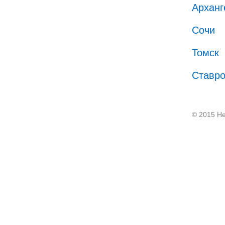
Арханг
Сочи
Томск
Ставр
© 2015 He