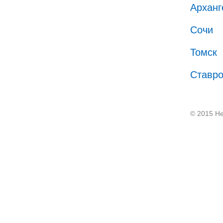
Арханг
Сочи
Томск
Ставр
© 2015 He