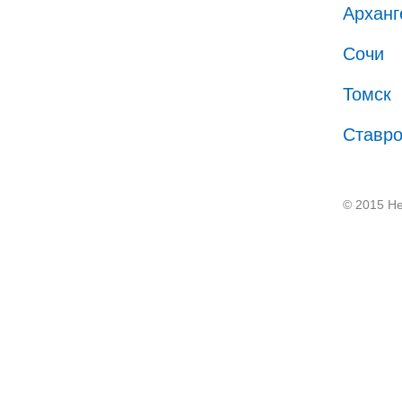
Арханг
Сочи
Томск
Ставр
© 2015 He