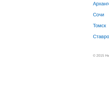
Арханг
Сочи
Томск
Ставр
© 2015 He